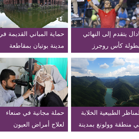
دال يتقدم إلى النهائي
حماية المباني القديمة في
بطولة كأس روجرز
مدينة بوتيان بمقاطعة
لتنس
فوجيان
مناظر الطبيعية الخلابة
حملة مجانية في صنعاء
ي منطقة وولونغ بمدينة
لعلاج أمراض العيون
شونغتشينغ