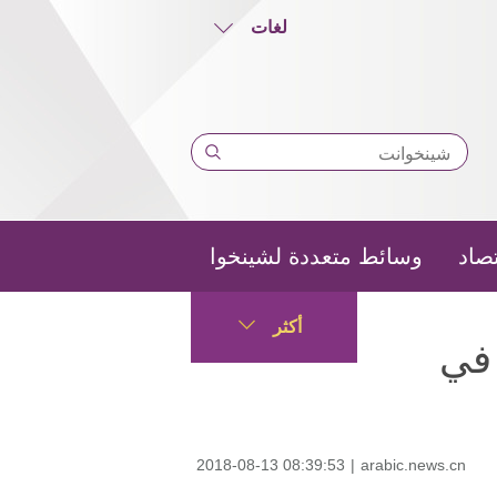
لغات
تصاد
وسائط متعددة لشينخوا
أكثر
 في
2018-08-13 08:39:53
|
arabic.news.cn