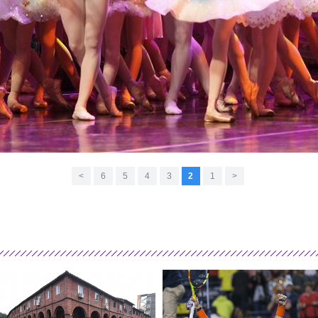
>
6
5
4
3
2
1
<