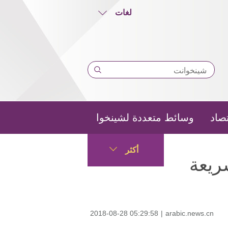
لغات
تصاد
وسائط متعددة لشينخوا
أكثر
سريعة
2018-08-28 05:29:58
|
arabic.news.cn