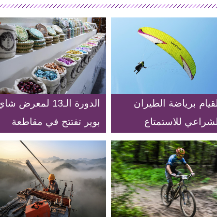
قيام برياضة الطيران
الدورة الـ13 لمعرض شا
لشراعي للاستمتاع
بوير تفتتح في مقاطعة
أحساس الحرية
يوننان
المغامرة