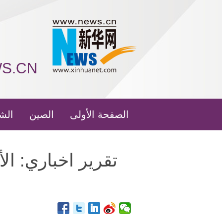
WS.CN
الصفحة الأولى
الصين
الش
تقرير اخباري: الأ