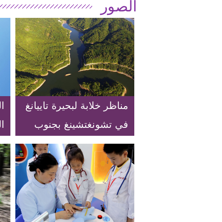
الصور
مناظر خلابة لبحيرة تاييانغ
ال
في تشونغتشينغ بجنوب
ا
غربي الصين
ب
و