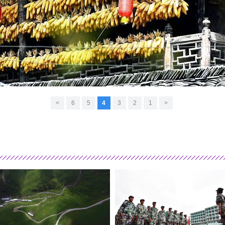
>
6
5
4
3
2
1
<