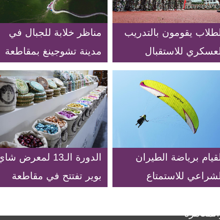
لطلاب يقومون بالتدريب
مناظر خلابة للجبال في
لعسكري للاستقبال
مدينة تشوجينغ بمقاطعة
مرحلة الدراسية الجديدة
يوننان
قيام برياضة الطيران
الدورة الـ13 لمعرض شا
لشراعي للاستمتاع
بوير تفتتح في مقاطعة
أحساس الحرية
يوننان
المغامرة