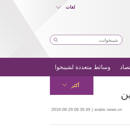
لغات
تصاد
وسائط متعددة لشينخوا
أكثر
ن
2018-08-29 08:35:49
|
arabic.news.cn