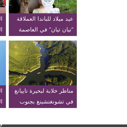
عيد ميلاد للباندا العملاقة
ا
"تيان تيان" في العاصمة
ا
الأميركية واشنطن
ال
مناظر خلابة لبحيرة تاييانغ
ال
في تشونغتشينغ بجنوب
ا
غربي الصين
ب
و