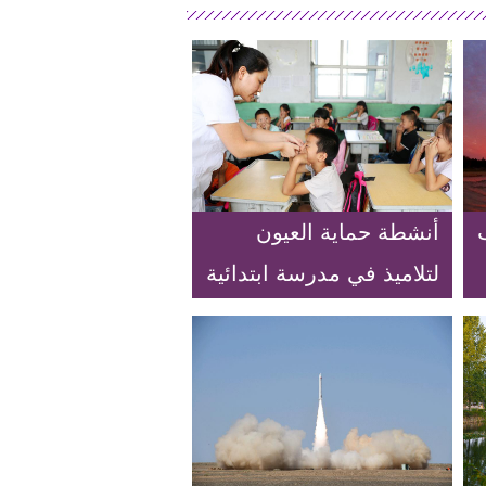
أنشطة حماية العيون
لتلاميذ في مدرسة ابتدائية