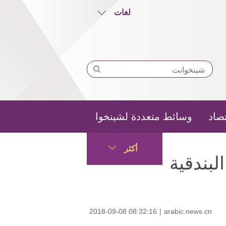
لغات
تصاد
وسائط متعددة لشينخوا
أكثر
ة الـ75 لمهرجان البندقية
2018-09-08 08:32:16
|
arabic.news.cn