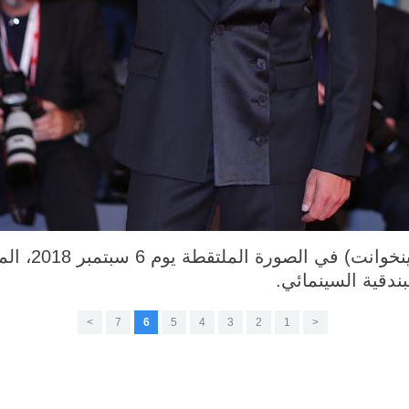
بندقية السينمائي.
>
7
6
5
4
3
2
1
<