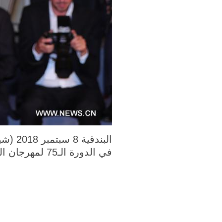
البندقية 8 سبتمبر 2018 (شينخوانت) في الصورة الملتقطة يوم 6 سبتمبر 2018، الممثل الصيني
في
الدورة الـ75 لمهرجان
ال