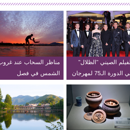
فيلم الصيني "الظلال"
مناظر السحاب عند غروب
في الدورة الـ75 لمهرجان
الشمس في فصل
بندقية السينمائي الدولي
الخريف