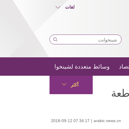
لغات
تصاد
وسائط متعددة لشينخوا
أكثر
طعة
2018-09-12 07:34:17
|
arabic.news.cn