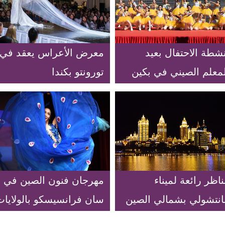
شطة الاحتفال بعيد
معرض الأعراس يعقد في
لمعلم الصيني في بكين
تورونتو بكندا
اظر رائعة لميناء
مهرجان فنون الصين في
انتشولي بشمالي الصين
سان فرانسيسكو بالولايات
المتحدة