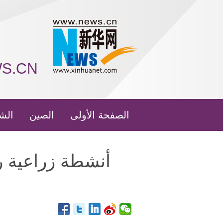
WS.CN
الصفحة الأولى
الصين
الش
أنشطة زراعية 