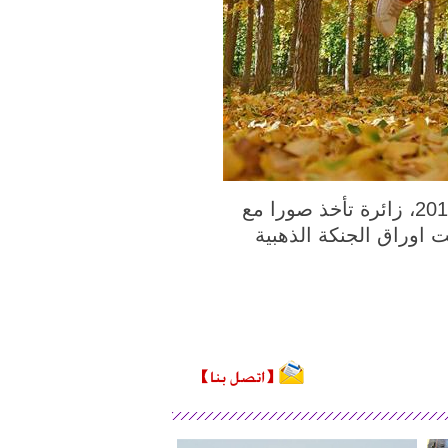
يانتاي، شاندونغ 29 أكتوبر 2018 (شينخوانت) في الصورة الملتقطة يوم 27 أكتوبر 2018، زائرة تأخذ صورا مع
 اوراق الجنكة الذهبية