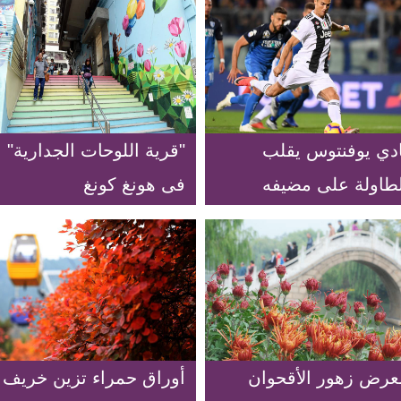
ادي يوفنتوس يقلب
"قرية اللوحات الجدارية"
لطاولة على مضيفه
فى هونغ كونغ
بولي بنتيجة 2-1
عرض زهور الأقحوان
أوراق حمراء تزين خريف