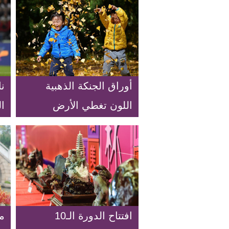
أوراق الجنكة الذهبية
ن
اللون تغطي الأرض
ا
إم
افتتاح الدورة الـ10
م