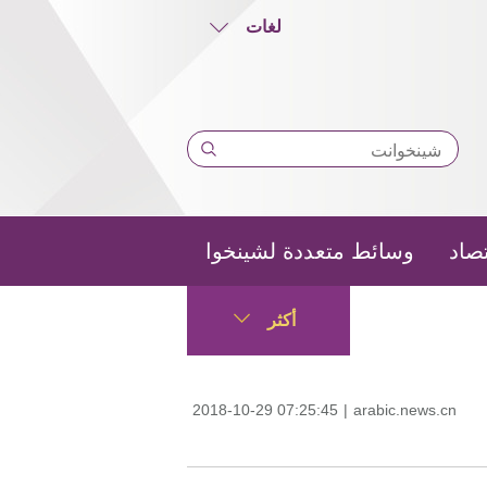
لغات
تصاد
وسائط متعددة لشينخوا
أكثر
2018-10-29 07:25:45
|
arabic.news.cn