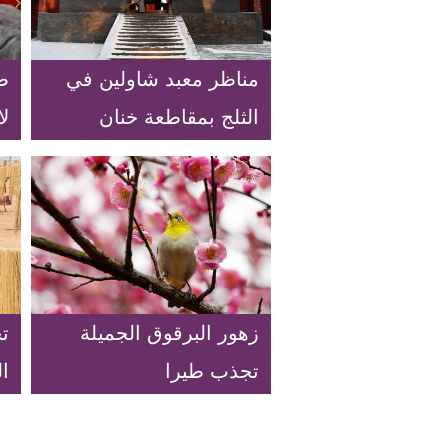
مناظر معبد شاولين في
صن
الثلج بمقاطعة خنان
لا
ش
زهور البرقوق الجميلة
ت
تجذب طيرا
ا
ا