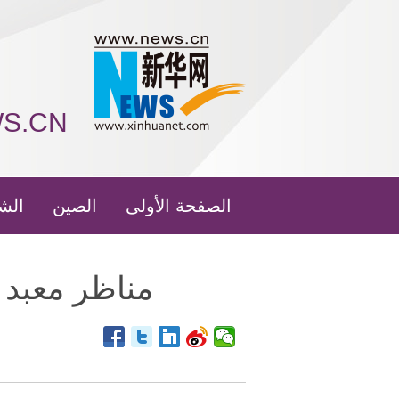
WS.CN
الصفحة الأولى
الصين
الش
مناظر معبد 