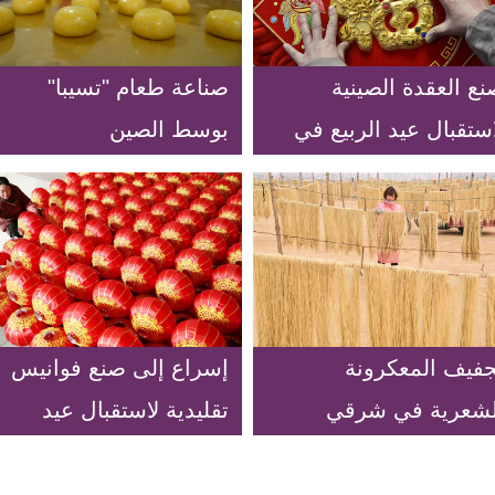
ع العقدة الصينية
صناعة طعام "تسيبا"
ستقبال عيد الربيع في
بوسط الصين
مالي الصين
جفيف المعكرونة
إسراع إلى صنع فوانيس
لشعرية في شرقي
تقليدية لاستقبال عيد
لصين
الربيع في شمالي الصين