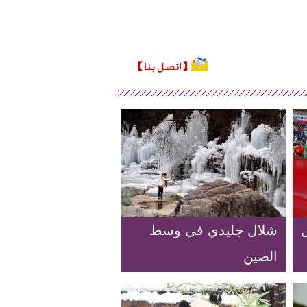
ل
شلال جليدي في وسط
الصين