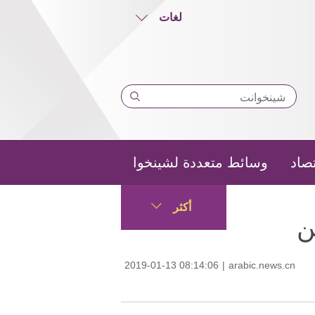
لغات
تصاد
وسائط متعددة لشينخوا
أكثر
ن
2019-01-13 08:14:06
|
arabic.news.cn