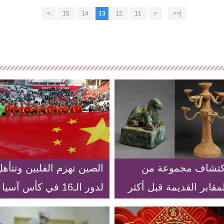
>
15
14
13
12
11
<
|<<
كتشاف مجموعة من
الصين تهزم الفلبين وتتأه
مقابر القديمة قبل أكثر
لدور الـ16 في كأس آسيا
من 1500 سنة في
لكرة القدم