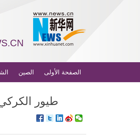
WS.CN
الصفحة الأولى
الصين
الش
طيور الكركي