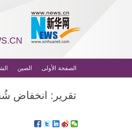
WS.CN
الصفحة الأولى
الصين
الش
تقرير: انخفاض شُ