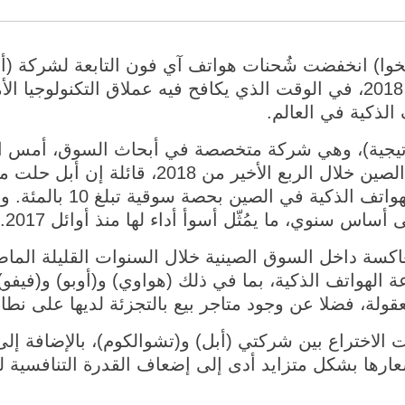
بالمئة خلال الربع الأخير من 2018، في الوقت الذي يكافح فيه عملاق التك
لذكية في العالم.
اتيجية)، وهي شركة متخصصة في أبحاث السوق، أمس ا
شُحنات الهواتف الذكية في الصين خلال الربع الأخي
وأصبحت رابع أكبر شركة للهو
كسة داخل السوق الصينية خلال السنوات القليلة الما
ة الهواتف الذكية، بما في ذلك (هواوي) و(أوبو) و(فيفو)
معقولة، فضلا عن وجود متاجر بيع بالتجزئة لديها على نط
ت الاختراع بين شركتي (أبل) و(تشوالكوم)، بالإضافة إلى 
عارها بشكل متزايد أدى إلى إضعاف القدرة التنافسية لع