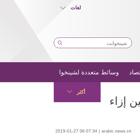
لغات
تصاد
وسائط متعددة لشينخوا
أكثر
 إزاء
2019-01-27 06:07:34
|
arabic.news.cn