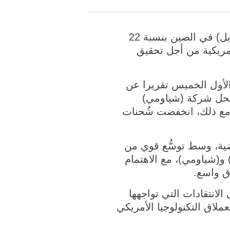
نيويورك 26 يناير 2019 (شينخوا) انخفضت شُحنات هواتف آي فون التابعة لشركة (أبل) في الصين بنسبة 22
نولوجيا الأمريكية من أجل تحقيق
لأول الخميس تقريرا عن
ر من 2018، قائلة إن أبل حلت محل شركة (شياومي)
اتف الذكية في الصين بحصة سوقية تبلغ 10 بالمئة. ومع ذلك، انخفضت شُحنات
ضية، وسط توسُّع قوي من
 و(شياومي)، مع الاهتمام
اق واسع.
الانتقادات التي تواجهها
ملاق التكنولوجيا الأمريكي