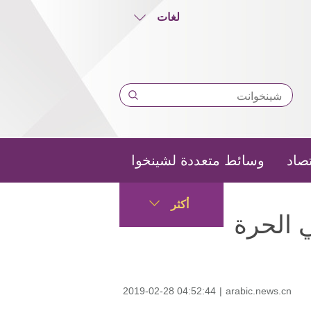
لغات
تصاد
وسائط متعددة لشينخوا
أكثر
 الحرة
2019-02-28 04:52:44
|
arabic.news.cn