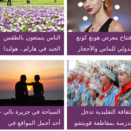
فتتاح معرض هونغ كونغ
الناس يتمتعون بالطقس
لدولي للماس والأحجار
الجيد في هارلم ، هولندا
كريمة واللؤلؤ
ثقافة التقليدية تدخل
السياحة في جزيرة بالي --
درسة بمقاطعة قويتشو
أحد أجمل المواقع في