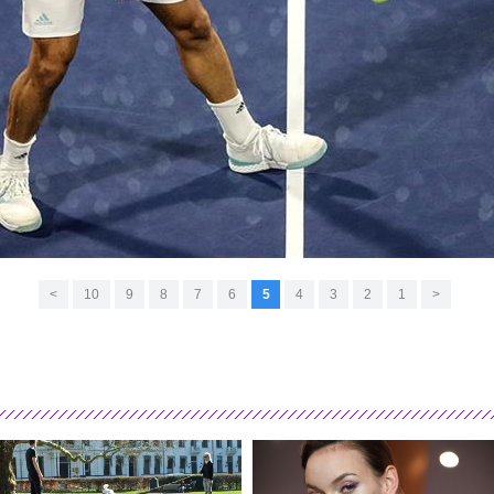
>
10
9
8
7
6
5
4
3
2
1
<