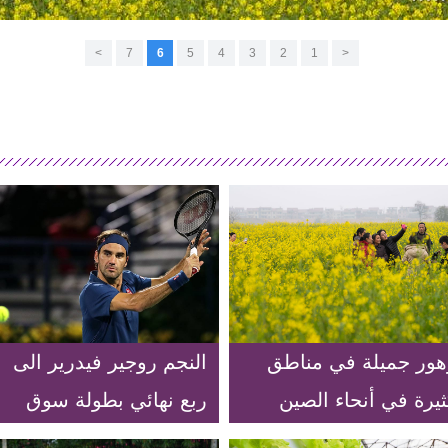
>
7
6
5
4
3
2
1
<
هور جميلة في مناطق
النجم روجير فيدرير الى
يرة في أنحاء الصين
ربع نهائي بطولة سوق
دبي الحرة للتنس