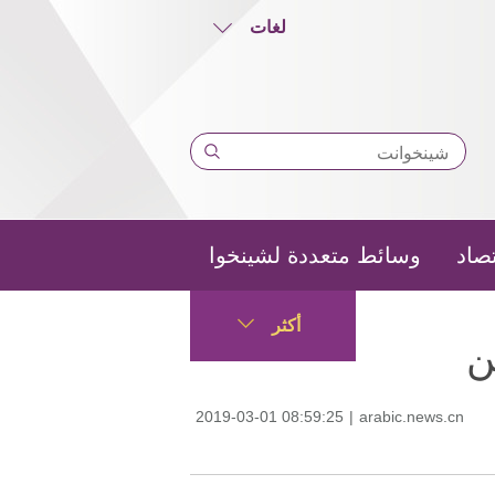
لغات
تصاد
وسائط متعددة لشينخوا
أكثر
ن
2019-03-01 08:59:25
|
arabic.news.cn