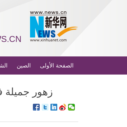
WS.CN
الصفحة الأولى
الصين
الش
زهور جميلة ف