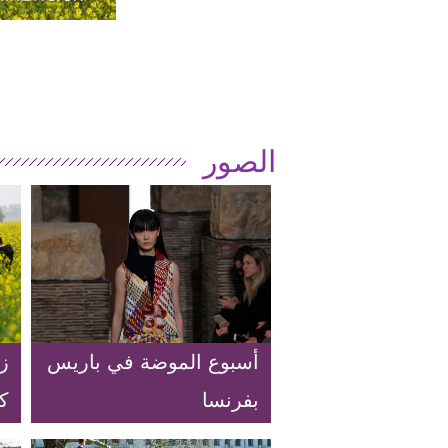
الصور
أسبوع الموضة في باريس
ز
بفرنسا
كث