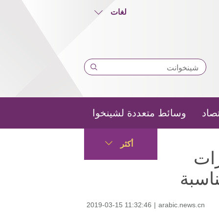
لغات
تصاد
وسائط متعددة لشينخوا
أكثر
ات
ناسبة
2019-03-15 11:32:46
|
arabic.news.cn