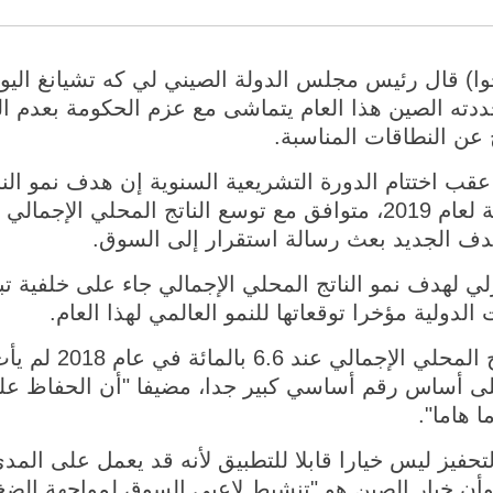
مارس 2019 (شينخوا) قال رئيس مجلس الدولة الصيني لي كه تشيانغ 
ددته الصين هذا العام يتماشى مع عزم الحكومة بعدم 
 عن النطاقات المناسبة.
 اختتام الدورة التشريعية السنوية إن هدف نمو النات
هدف الجديد بعث رسالة استقرار إلى السوق.
لي لهدف نمو الناتج المحلي الإجمالي جاء على خلفية تب
دولية مؤخرا توقعاتها للنمو العالمي لهذا العام.
وا على أساس رقم أساسي كبير جدا، مضيفا "أن الحفاظ عل
 هاما".
تحفيز ليس خيارا قابلا للتطبيق لأنه قد يعمل على المد
أن خيار الصين هو "تنشيط لاعبي السوق لمواجهة الضغ