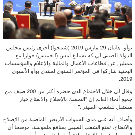
بوآو، هاينان 29 مارس 2019 (شينخوا) أجرى رئيس مجلس
الدولة الصيني لي كه تشيانغ أمس (الخميس) حوارا مع
ممثلين عن قطاعات الأعمال والمالية والإعلام والمؤسسات
البحثية شاركوا في المؤتمر السنوي لمنتدى بوآو الآسيوي
2019.
وقال لي خلال الاجتماع الذي حضره أكثر من 200 ضيف من
جميع أنحاء العالم إن "التمسك بالإصلاح والانفتاح خيار
مستقل للشعب الصيني."
وأضاف أنه على مدى السنوات الأربعين الماضية من الإصلاح
والانفتاح، تمتع الشعب الصيني بمنافع ملموسة، موضحا أن
الصين لن تعمل إلا على فتح أبوابها على نحو أوسع.