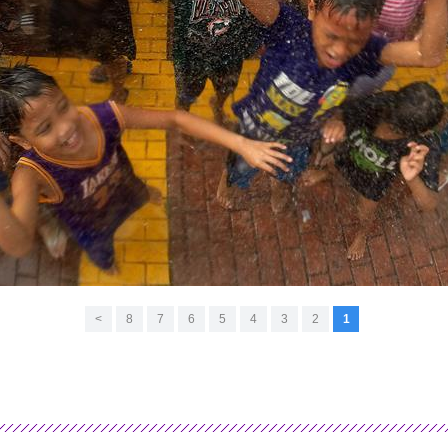
>
8
7
6
5
4
3
2
1