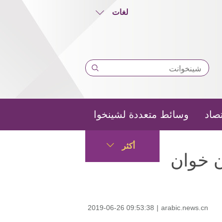
لغات
تصاد
وسائط متعددة لشينخوا
أكثر
ن خوان
2019-06-26 09:53:38
|
arabic.news.cn