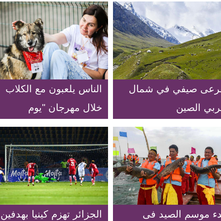
رعى صيفي في شمال
الناس يلعبون مع الكلاب
ربي الصين
خلال مهرجان "يوم
الأصدقاء" الخيري في
موسكو
دء موسم الصيد فى
الجزائر تهزم كينيا بهدفين