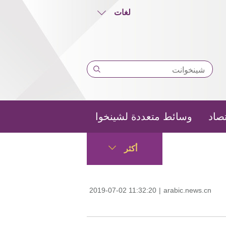
لغات
تصاد
وسائط متعددة لشينخوا
أكثر
2019-07-02 11:32:20
|
arabic.news.cn