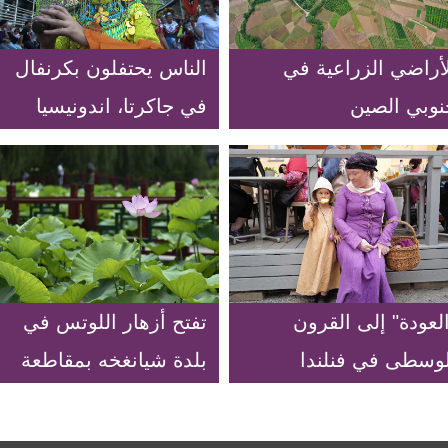
لأراضي الزراعية في
الناس يحتفلون بكرنفال
نوبي الصين
في جاكرتا، اندونيسيا
لعودة" إلى القرون
تفتح أزهار اللوتس في
لوسطى في فنلندا
بلدة شيانغخه بمقاطعة
خبي