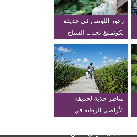
زهور اللوتس في حديقة
بكونمينغ تجذب السياح
مناظر خلابة لحديقة
الأراضي الرطبة في
مقاطعة هيلونغجيانغ
بشمال شرقي الصين