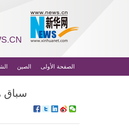
WS.CN
الصفحة الأولى
الصين
الش
سباق هن