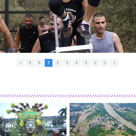
>
9
8
7
6
5
4
3
2
1
<