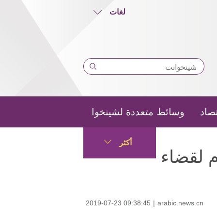
لغات
تصاد
وسائط متعددة لشينخوا
أكثر
م لقضاء
2019-07-23 09:38:45
|
arabic.news.cn