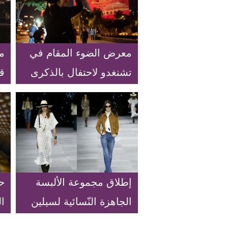
معرض الضوء المقام في
م
تشنغدو لاحتفال بالذكرى
قو
الـ70 لتأسيس جمهورية
الصين الشعبية
ا
إطلاق مجموعة الألبسة
ح
الجاهزة النّسائية لسيلين
ا