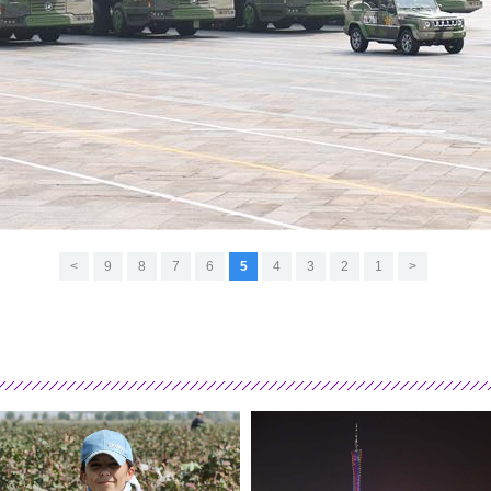
>
9
8
7
6
5
4
3
2
1
<