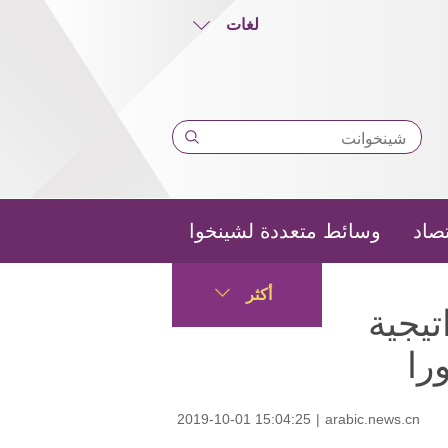
لغات
تصاد
وسائط متعددة لشينخوا
أكثر
غ -41" الاستراتيجية
را
2019-10-01 15:04:25
|
arabic.news.cn