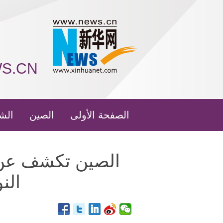
WS.CN
الصفحة الأولى
الصين
الش
الن