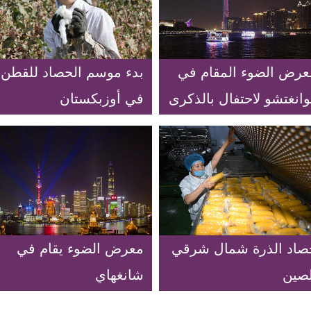
عرض الضوء المقام في
بدء موسم الحصاد للقطن
انغتشو لاحتفال بالذكرى
في أوزبكستان
الـ70 لتأسيس جمهورية
لصين الشعبية
صاد الذرة شمال شرقي
معرض الضوء يقام في
لصين
شانغهاي