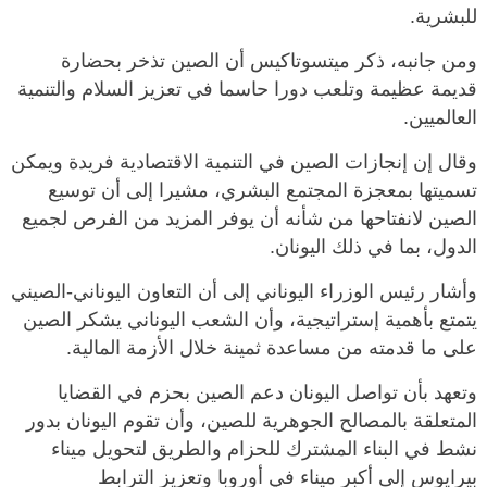
للبشرية.
ومن جانبه، ذكر ميتسوتاكيس أن الصين تذخر بحضارة
قديمة عظيمة وتلعب دورا حاسما في تعزيز السلام والتنمية
العالميين.
وقال إن إنجازات الصين في التنمية الاقتصادية فريدة ويمكن
تسميتها بمعجزة المجتمع البشري، مشيرا إلى أن توسيع
الصين لانفتاحها من شأنه أن يوفر المزيد من الفرص لجميع
الدول، بما في ذلك اليونان.
وأشار رئيس الوزراء اليوناني إلى أن التعاون اليوناني-الصيني
يتمتع بأهمية إستراتيجية، وأن الشعب اليوناني يشكر الصين
على ما قدمته من مساعدة ثمينة خلال الأزمة المالية.
وتعهد بأن تواصل اليونان دعم الصين بحزم في القضايا
المتعلقة بالمصالح الجوهرية للصين، وأن تقوم اليونان بدور
نشط في البناء المشترك للحزام والطريق لتحويل ميناء
بيرايوس إلى أكبر ميناء في أوروبا وتعزيز الترابط