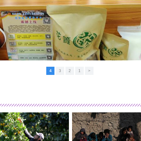
4
3
2
1
<