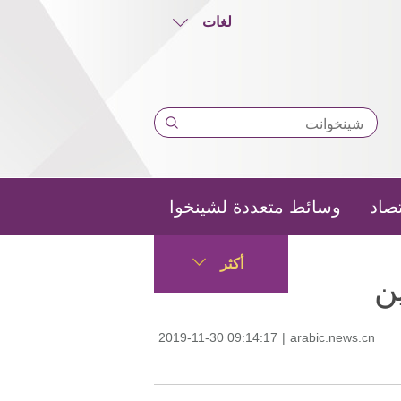
لغات
تصاد
وسائط متعددة لشينخوا
أكثر
ن
2019-11-30 09:14:17
|
arabic.news.cn