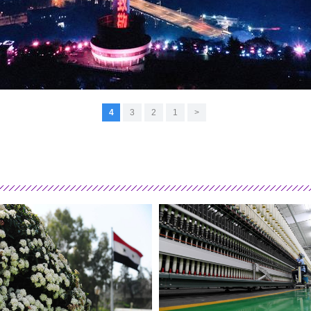
4
3
2
1
<