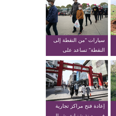
سيارات "من النقطة إلى
النقطة" تساعد على
استئناف الأعمال
إعادة فتح مراكز تجارية
في مدينة شنيانغ بشمال