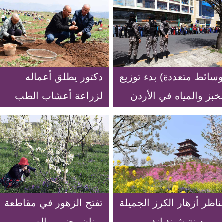
وسائط متعددة) بدء توزيع
دكتور يطلق أعماله
خبز والمياه في الأردن
لزراعة أعشاب الطب
ط كوفيد-19
الصيني التقليدي في
جنوب غربي الصين
اظر أزهار الكرز الجميلة
تفتح الزهور في مقاطعة
 مدينة شينغيانغ
يونان بجنوبي الصين