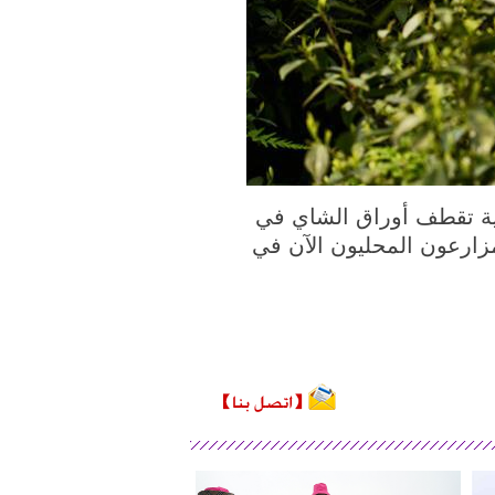
202 ( شينخوا ) في الصورة الملتقطة يوم 23 مارس 2020، قروية تقطف أوراق الشاي في
زارعون المحليون الآن في