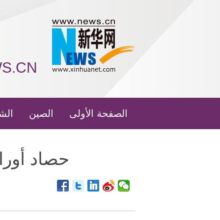
WS.CN
الصفحة الأولى
الصين
الش
حصاد أورا