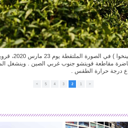
قوييانغ 25 مارس 0
اضرة مقاطعة قويتشو جنوب غربي الصين . وينشغل الم
اع درجة حرارة الطقس .
>
5
4
3
2
1
<