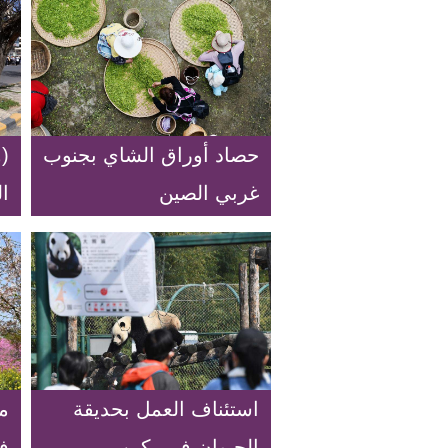
حصاد أوراق الشاي بجنوب
(
غربي الصين
ال
وس
استئناف العمل بحديقة
من
الحيوان في بكين
في