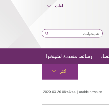
لغات
تصاد
وسائط متعددة لشينخوا
أكثر
2020-03-26 08:46:44
|
arabic.news.cn