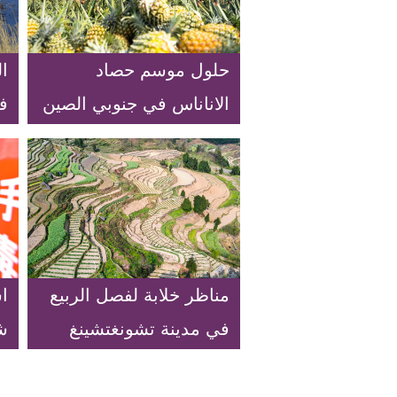
حلول موسم حصاد
ال
الاناناس في جنوبي الصين
ف
ال
ب
مناظر خلابة لفصل الربيع
ا
في مدينة تشونغتشينغ
ش
بجنوب غربي الصين