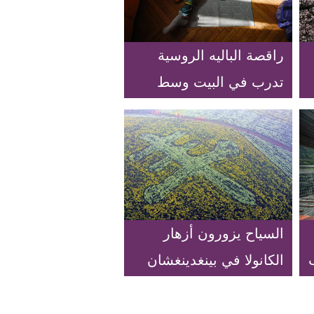
راقصة الباليه الروسية
تدرب في البيت وسط
تفشي مرض "كوفيد-19"
السياح يزورون أزهار
الكانولا في بينغدينغشان
بمقاطعة خنان بوسط
الصين