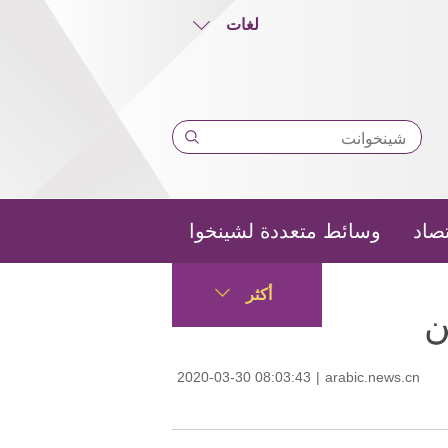
لغات
تصاد
وسائط متعددة لشينخوا
أكثر
ن
2020-03-30 08:03:43
|
arabic.news.cn