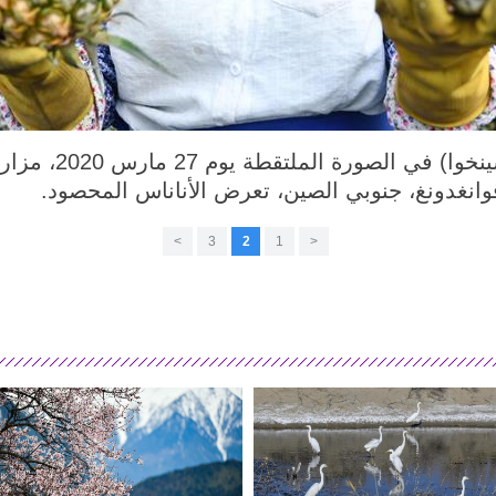
شيويون 29 مارس 2020 
نغدونغ، جنوبي الصين، تعرض الأناناس المحصود.
>
3
2
1
<