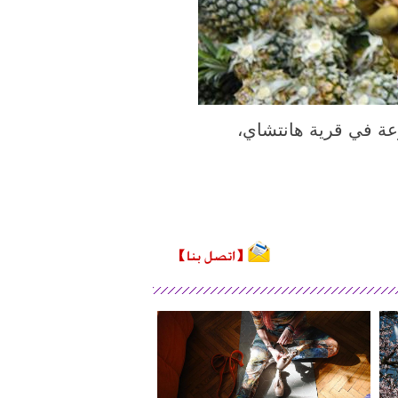
(شينخوا) في الصورة الملتقطة يوم 27 مارس 2020، مزارعة في قرية هانتشاي،