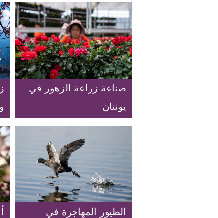
صناعة زراعة الزهور في
ز
يوننان
وا
الطيور المهاجرة في
أع