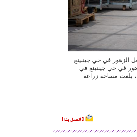
في الصورة الملتقطة يوم 2 ابريل 2020 ، عاملة تنقل الزهور في حي جيننينغ
هور في حي جيننينغ في
كونمينغ في السنوات الأخيرة كوسيلة لزيادة دخل السكان المحليين. وفي عام 2019، بلغت مساحة زراعة