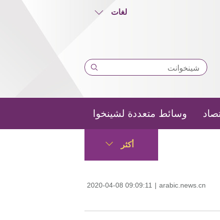
لغات
تصاد
وسائط متعددة لشينخوا
أكثر
2020-04-08 09:09:11
|
arabic.news.cn