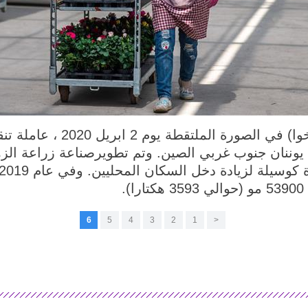
كونمينغ 8 ابريل 2020 (شينخوا) 
وننان جنوب غربي الصين. وتم تطويرصناعة زراعة الز
.
6
5
4
3
2
1
<