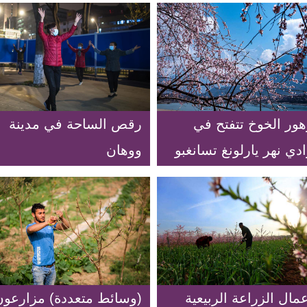
هور الخوخ تتفتح في
رقص الساحة في مدينة
دي نهر يارلونغ تسانغبو
ووهان
مال الزراعة الربيعية
(وسائط متعددة) مزارعون