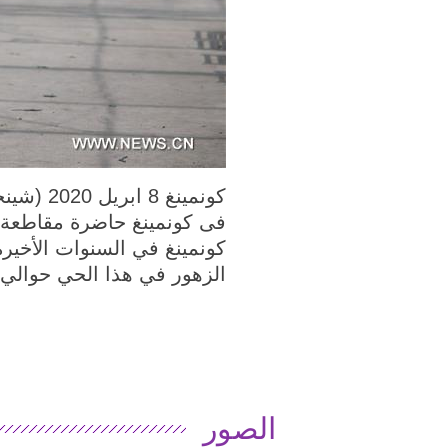
فى كونمينغ حاضرة مقاطعة ي
الزهور في هذا الحي حوالي 53900 مو (حوالي 3593 هكتارا)
الصور