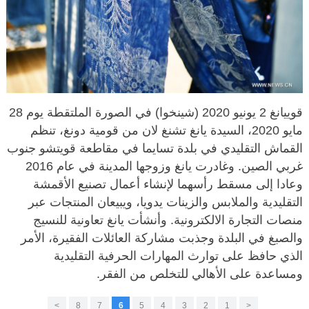
قوييانغ 2 يونيو 2020 (شينخوا) في الصورة الملتقطة يوم 28
مايو 2020، السيدة يانغ تشنغ لان من قومية دونغ، تنظم
القماش التقليدي في بلدة تسايما في مقاطعة قويتشو جنوب
غربي الصين. وغادرت يانغ وزوجها المدينة في عام 2016
وعادا إلى مسقط رأسهما لإنشاء أعمال تصنيع الأقمشة
التقليدية والملابس والزينات يدويا، ويبيعان المنتجات عبر
منصات التجارة الالكترونية. وأنشأت يانغ تعاونية للنسيج
والصبغ في البلدة وجذبت مشاركة العائلات الفقيرة، الأمر
الذي حافظ على توارث المهارات الحرفية التقليدية
ومساعدة على الأهالي للتخلص من الفقر.
>
8
7
6
5
4
3
2
1
<