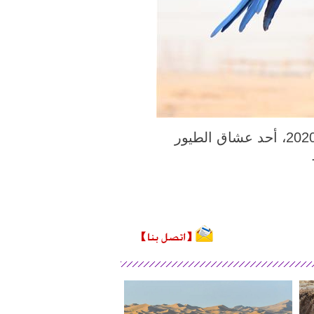
مبارك الكبير، الكويت 11 يوليو 2020 (شينخوا) في الصورة الملتقطة بتاريخ 9 يوليو 2020، أحد عشاق الطيور