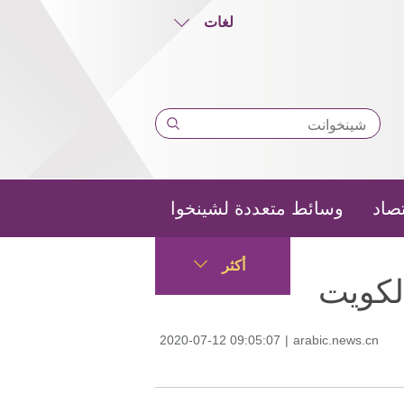
لغات
تصاد
وسائط متعددة لشينخوا
أكثر
لكويت
2020-07-12 09:05:07
|
arabic.news.cn