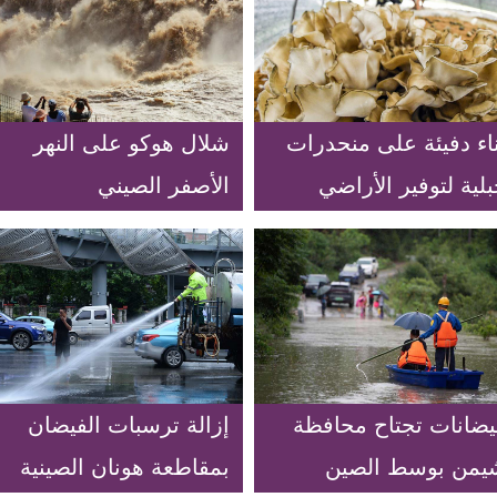
ناء دفيئة على منحدرات
شلال هوكو على النهر
لية لتوفير الأراضي
الأصفر الصيني
لزراعية شمالي الصين
يضانات تجتاح محافظة
إزالة ترسبات الفيضان
يمن بوسط الصين
بمقاطعة هونان الصينية