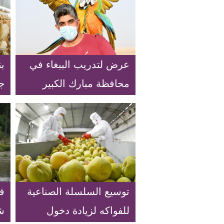
عرض لتدريب الببغاء في
ب
محافظة مبارك الكبير
جب
بالكويت
ا
توسيع السلسلة الصناعية
ف
للفواكه لزيادة دخول
ش