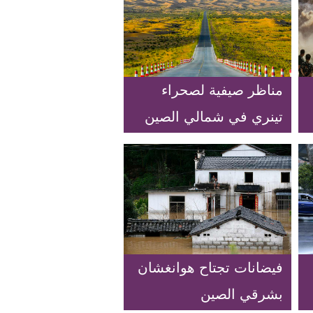
مناظر صيفية لصحراء
تينري في شمالي الصين
فيضانات تجتاح هوانغشان
بشرقي الصين