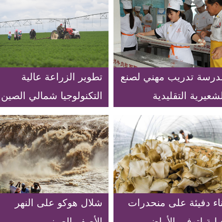
درسة تدريب مهني لصنع
تطوير الزراعة عالية
شعيرية التقليدية
التكنولوجيا شمالي الصين
ناء دفيئة على منحدرات
شلال هوكو على النهر
لية لتوفير الأراضي
الأصفر الصيني