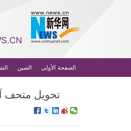
WS.CN
الصفحة الأولى
الصين
الش
تحويل متحف آ