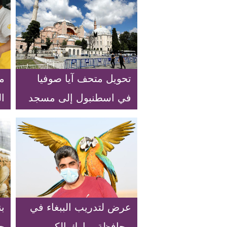
تحويل متحف آيا صوفيا
م
في اسطنبول إلى مسجد
ال
عرض لتدريب الببغاء في
ب
محافظة مبارك الكبير
جب