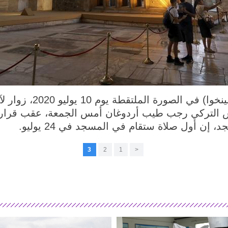
اسطنبول 12 يوليو 2020 (شينخو
س التركي رجب طيب أردوغان أمس الجمعة، عقب قرار تح
إن أول صلاة ستقام في المسجد في 24 يوليو.
3
2
1
<