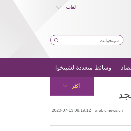
لغات
تصاد
وسائط متعددة لشينخوا
أكثر
جد
2020-07-13 08:19:12
|
arabic.news.cn