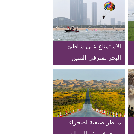
الاستمتاع على شاطئ
البحر بشرقي الصين
مناظر صيفية لصحراء
تينري في شمالي الصين