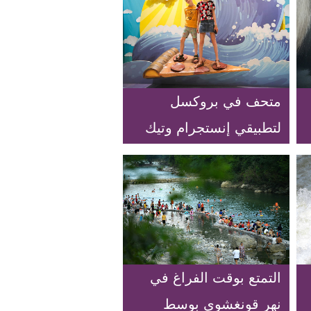
متحف في بروكسل
لتطبيقي إنستجرام وتيك
توك
التمتع بوقت الفراغ في
نهر قونغشوي بوسط