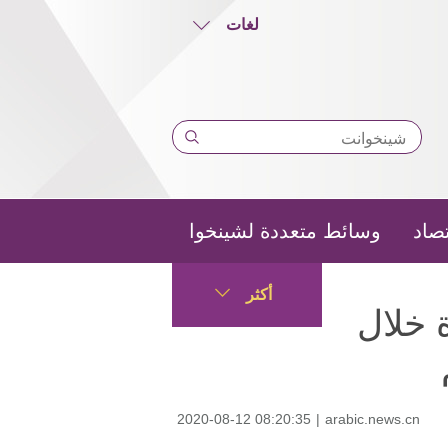
لغات
تصاد
وسائط متعددة لشينخوا
أكثر
 خلال
2020-08-12 08:20:35
|
arabic.news.cn