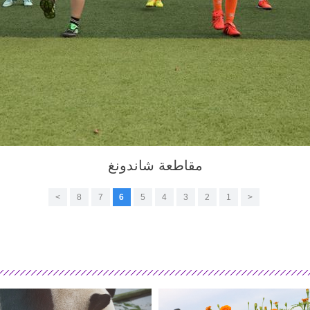
مقاطعة شاندونغ
>
8
7
6
5
4
3
2
1
<