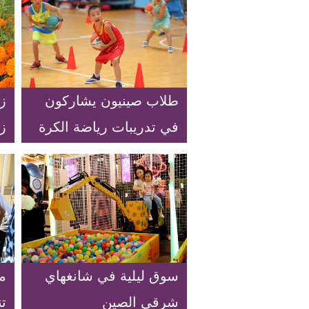
طلاب صينيون يشاركون
زر
في تدريبات رياضة الكرة
ز
خلال العطلة الصيفية
م
لتقوية أجسامهم
خ
سوق ليلية في شانغهاي
م
شرقي الصين
تن