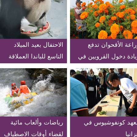
اعة الأقحوان تدفع
الاحتفال بعيد الميلاد
يادة دخول القرويين في
التاسع للباندا العملاقة
حافظة تشنغده بمقاطعة
شوانغشين في منزل
بي
الباندا في مدينة شينينغ
بمقاطعة تشينغهاي
عهد كونفوشيوس في
رياضات وألعاب مائية
زانيا
لقضاء أوقات الاصطياف