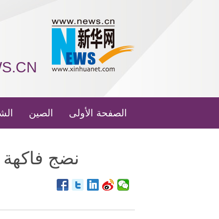
WS.CN
الصفحة الأولى
الصين
الش
نضج فاكهة 