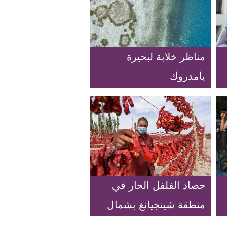
مناظر خلابة لبحيرة
يامدروك
حصاد الفلفل الحار في
منطقة شينجيانغ بشمال
غربي الصين