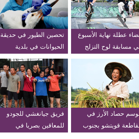
اء عطلة نهاية الأسبوع
تحصين الطيور في حديقة
ي مسابقة لوح التزلج
الحيوانات في بلدية
ي مدينة هايكو بمقاطعة
شانغهاي
اينان بجنوب الصين
وسم حصاد الأرز في
فريق جيانغشي للجودو
قاطعة قويتشو بجنوب
للمعاقين بصريا في
ربي الصين
نانتشانغ