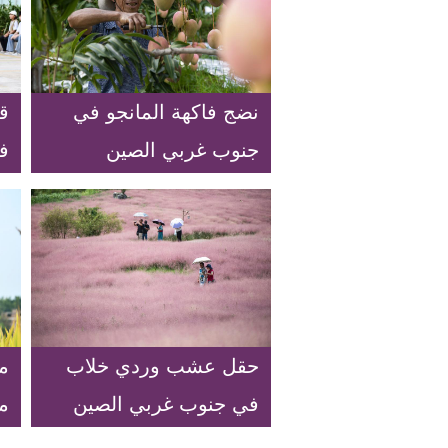
نضج فاكهة المانجو في
قض
جنوب غربي الصين
ف
ف
ه
حقل عشب وردي خلاب
م
في جنوب غربي الصين
م
غ