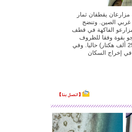
بينغ، يوننان 6 سبتمبر 2020 (شينخوا) في الصورة الملتقطة يوم 4 سبتمبر 2020، مزارعان يقطفان ثمار
 غربي الصين. وتنضج
مزارعو الفاكهة في قطف
جو بقوة وفقا للظروف
المحلية، ووصلت مساحة زراعة المانجو في المحافظة إلى 378 ألف مو (حوالي 25.2 ألف هكتار) حاليا. وفي
ر من 310 آلاف طن، ما ساهم في إخراج السكان