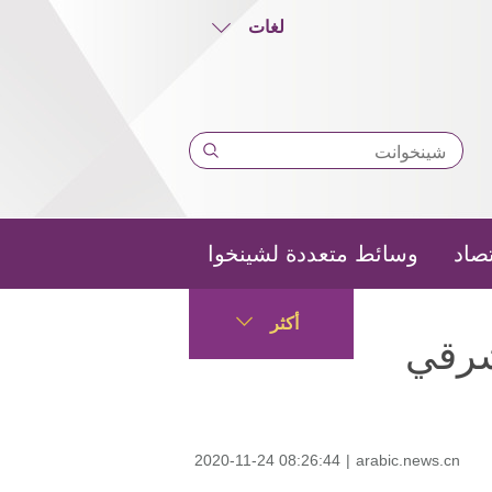
لغات
تصاد
وسائط متعددة لشينخوا
أكثر
شرقي
2020-11-24 08:26:44
|
arabic.news.cn