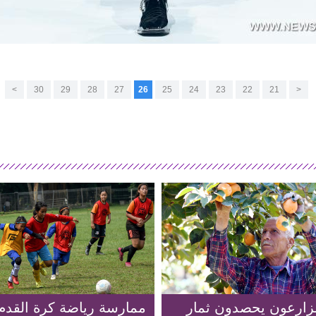
>
30
29
28
27
26
25
24
23
22
21
<
زارعون يحصدون ثمار
ممارسة رياضة كرة القدم