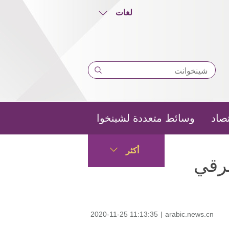
لغات
تصاد
وسائط متعددة لشينخوا
أكثر
شرقي
2020-11-25 11:13:35
|
arabic.news.cn