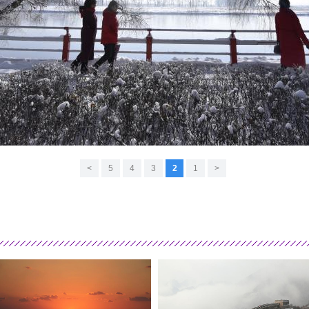
>
5
4
3
2
1
<