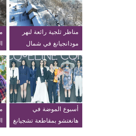
مناظر ثلجية رائعة لنهر
م
مودانجيانغ في شمال
ا
شرقي الصين
ف
أسبوع الموضة في
م
هانغتشو بمقاطعة تشجيانغ
ا
شرقي الصين