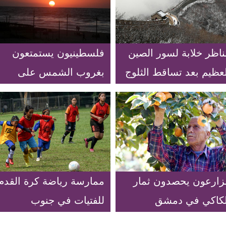
ناظر خلابة لسور الصين
فلسطينيون يستمتعون
لعظيم بعد تساقط الثلوج
بغروب الشمس على
ي بكين
الشاطئ في مدينة غزة
زارعون يحصدون ثمار
ممارسة رياضة كرة القدم
لكاكي في دمشق
للفتيات في جنوب
تانغيرانغ بإندونيسيا