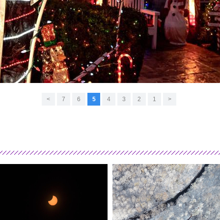
>
7
6
5
4
3
2
1
<