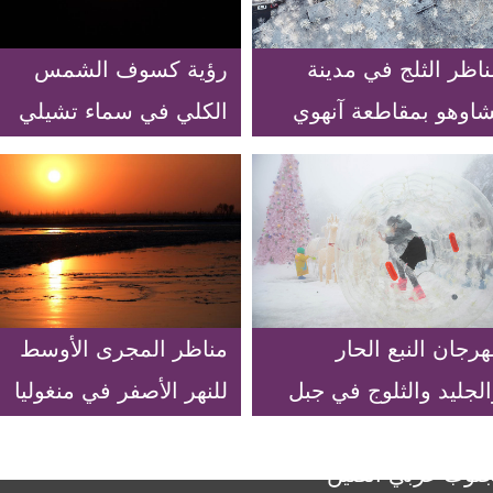
اظر الثلج في مدينة
رؤية كسوف الشمس
شاوهو بمقاطعة آنهوي
الكلي في سماء تشيلي
شرقي الصين
رجان النبع الحار
مناظر المجرى الأوسط
لجليد والثلوج في جبل
للنهر الأصفر في منغوليا
مي بمقاطعة سيتشوان
الداخلية الصينية
جنوب غربي الصين