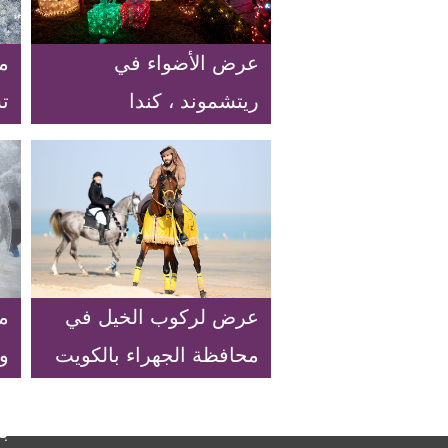
عرض الأضواء في
من
ريتشموند ، كندا
ت
ب
عرض لركوب الخيل في
مه
محافظة الجهراء بالكويت
وا
ا
ب