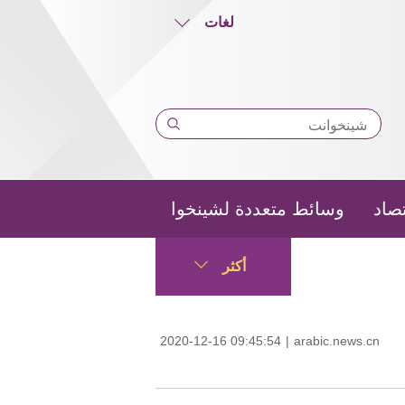
لغات
تصاد
وسائط متعددة لشينخوا
أكثر
2020-12-16 09:45:54
|
arabic.news.cn