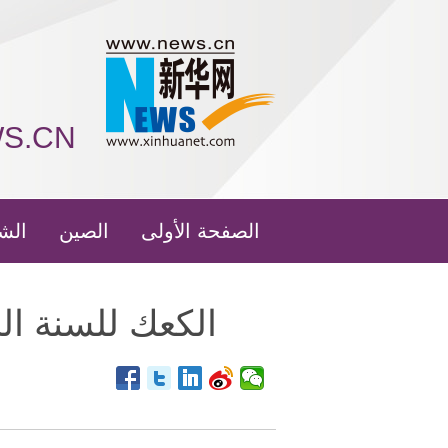
WS.CN
الصفحة الأولى
الصين
الش
الكعك للسنة ا