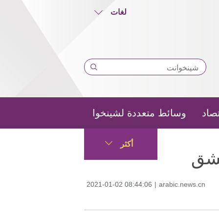
لغات
تصاد
وسائط متعددة لشينخوا
أكثر
مشق
2021-01-02 08:44:06
|
arabic.news.cn