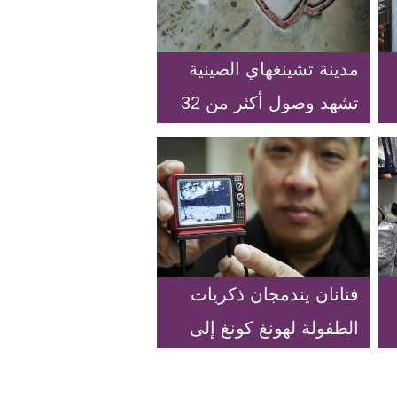
مدينة تشينغهاي الصينية
تشهد وصول أكثر من 32
مليون سائح في الفترة
من يناير إلى نوفمبر في
عام 2020
فنانان يندمجان ذكريات
الطفولة لهونغ كونغ إلى
عالم ليليبوتيان