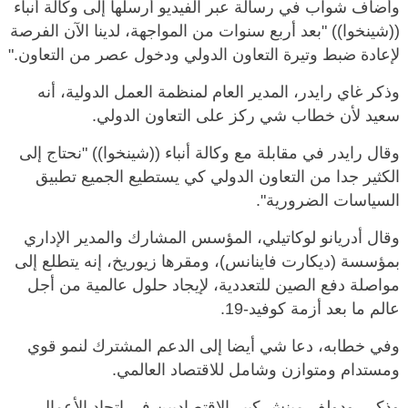
وأضاف شواب في رسالة عبر الفيديو أرسلها إلى وكالة أنباء
((شينخوا)) "بعد أربع سنوات من المواجهة، لدينا الآن الفرصة
لإعادة ضبط وتيرة التعاون الدولي ودخول عصر من التعاون."
وذكر غاي رايدر، المدير العام لمنظمة العمل الدولية، أنه
سعيد لأن خطاب شي ركز على التعاون الدولي.
وقال رايدر في مقابلة مع وكالة أنباء ((شينخوا)) "نحتاج إلى
الكثير جدا من التعاون الدولي كي يستطيع الجميع تطبيق
السياسات الضرورية".
وقال أدريانو لوكاتيلي، المؤسس المشارك والمدير الإداري
بمؤسسة (ديكارت فاينانس)، ومقرها زيوريخ، إنه يتطلع إلى
مواصلة دفع الصين للتعددية، لإيجاد حلول عالمية من أجل
عالم ما بعد أزمة كوفيد-19.
وفي خطابه، دعا شي أيضا إلى الدعم المشترك لنمو قوي
ومستدام ومتوازن وشامل للاقتصاد العالمي.
وذكر رودولف مينش كبير الاقتصاديين في اتحاد الأعمال