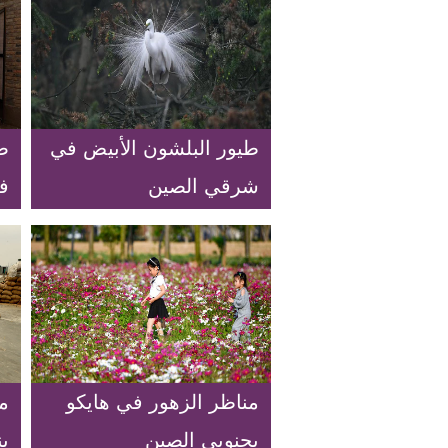
طيور البلشون الأبيض في
صن
شرقي الصين
ف
مناظر الزهور في هايكو
م
بجنوبي الصين
ب