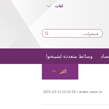
لغات
تصاد
وسائط متعددة لشينخوا
أكثر
2021-03-13 10:22:25
|
arabic.news.cn