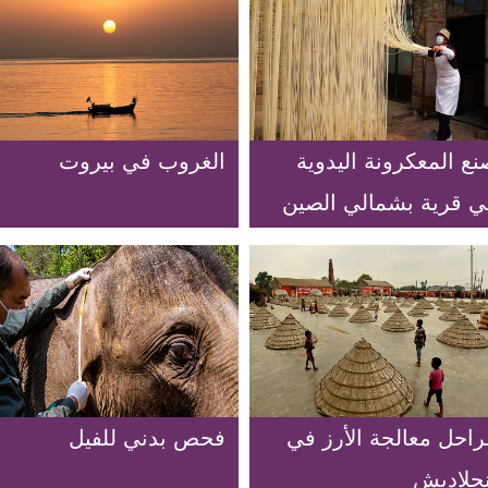
ع المعكرونة اليدوية
الغروب في بيروت
ي قرية بشمالي الصين
راحل معالجة الأرز في
فحص بدني للفيل
نجلاديش