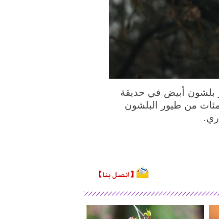
202 (شينخوا) في الصورة الملتقطة يوم 10 مارس 2021، طائر بلشون أبيض في حديقة
مئات من طيور البلشون
ري.