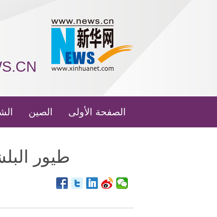
WS.CN
الصفحة الأولى
الصين
الش
طيور البل