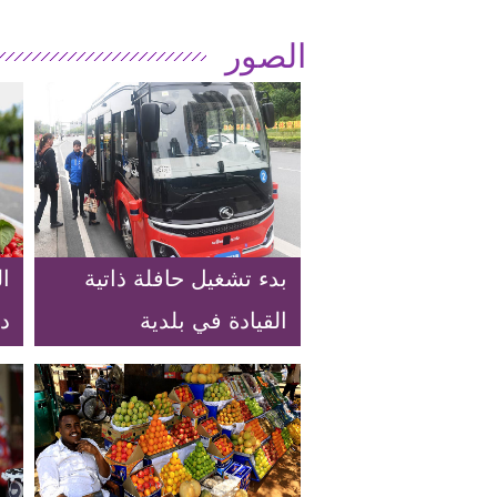
الصور
بدء تشغيل حافلة ذاتية
ا
القيادة في بلدية
د
تشونغتشينغ جنوب غربي
ب
الصين