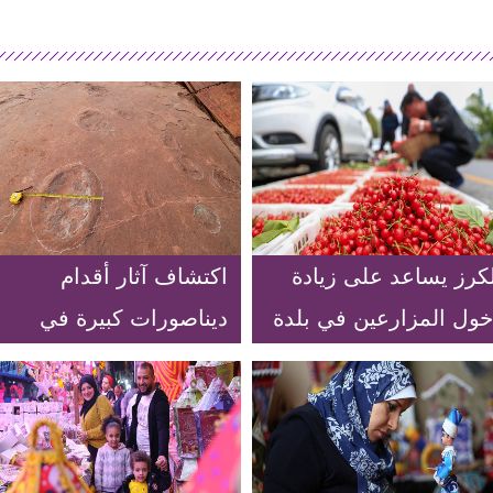
لكرز يساعد على زيادة
اكتشاف آثار أقدام
خول المزارعين في بلدة
ديناصورات كبيرة في
جنوب غربي الصين
موقع تنقيب بجنوب
شرقي الصين