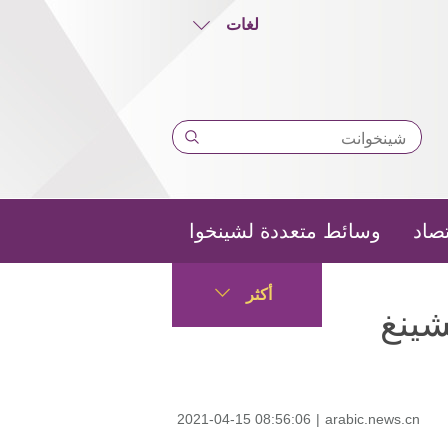
لغات
تصاد
وسائط متعددة لشينخوا
أكثر
شينغ
2021-04-15 08:56:06
|
arabic.news.cn