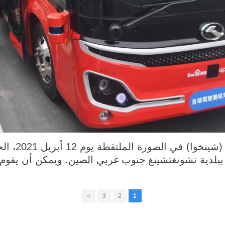
تشونغتشينغ 15
بلدية تشونغتشينغ جنوب غربي الصين. ويمكن أن يقوم 
>
3
2
1