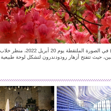
تشنغتشو 23 أبريل 2022 (شينخوا) في 
، حيث تتفتح أزهار رودودندرون لتشكل لوحة طبيعية 