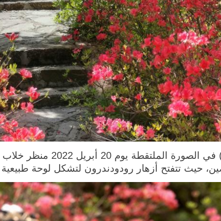
تشنغتشو 23 أبريل 2022 (شينخوا) في 
، حيث تتفتح أزهار رودودندرون لتشكل لوحة طبيعية 