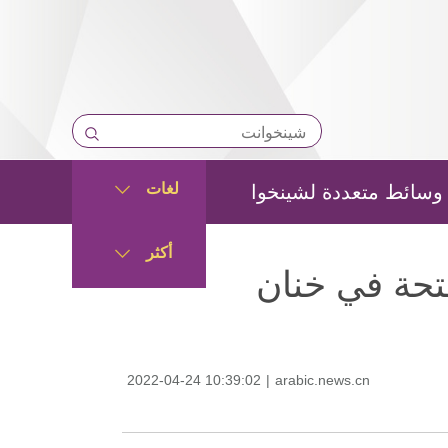
لغات
وسائط متعددة لشينخوا
أكثر
فتحة في خنان
2022-04-24 10:39:02
|
arabic.news.cn