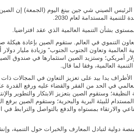
20 (شينخوا) قال الرئيس الصيني شي جين بينغ اليوم (الجمعة) إن
للتنمية المستدامة لعام 2030.
ستوى بشأن التنمية العالمية الذي عقد افتراضيا.
عاون التنموي في العالم. ستقوم الصين بإعادة هيكلة 
ية العالمية وتعاون الجنوب الجنوب" وزيادة مليار دولا
بالغة 3 مليارات دولار أمريكي؛ وستزيد الصين استثمارها في صندوق 
تنمية العالمية، وفقا لما قال.
أطراف يدا بيد على تعزيز التعاون في المجالات ذات ال
لعالمي في الحد من الفقر والقضاء عليه ورفع القدرة على
لنظيفة؛ وستقوم الصين بتعزيز الابتكار والتطوير والإن
لمستدام للبيئة البرية والبحرية؛ وستقوم الصين برفع الكف
ي والارتقاء بمستواه والدفع بالتواصل والترابط في ا
ة دولية لتبادل المعارف والخبرات حول التنمية، وإنشاء