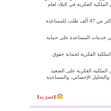
لملكية الفكرية في البلاد لعام
وقال التقرير الذي أصدرته الهيئة الوطنية الصينية للملكية الفكرية، إن الصين تعاملت مع أكثر من 47 ألف طلب للمساعدة
معة ومنظمة اجتماعية و109 فرق تطوعية وأكثر من 7800 خبير في خدمات المساعدة على حماية
إدارية تتعلق بحقوق الملكية الفكرية لحماية حقوق
 في حماية حقوق الملكية الفكرية على الصعيد
والتحليل الإحصائي، والمساعدة