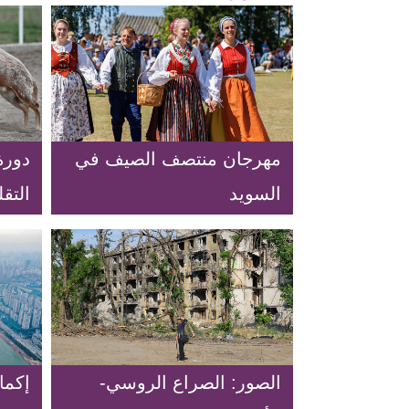
مهرجان منتصف الصيف في
دورة
السويد
التقل
في ش
الصور: الصراع الروسي-
إكما