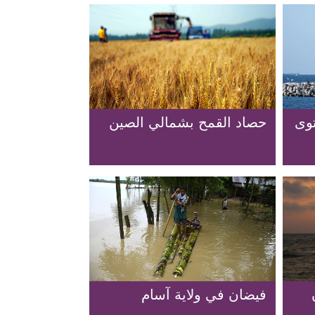
توى
حصاد القمح بشمالي الصين
فيضان في ولاية آسام