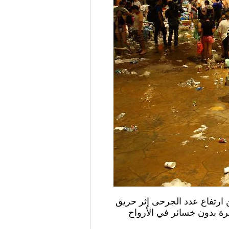
حد) عن ارتفاع عدد الجرحى إثر حريق
مضيفًا أن 194 منهم أصيبوا بجروح خطيرة بدون خسائر في الأرواح