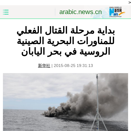
<
arabic.news.cn
بداية مرحلة القتال الفعلي
الصفحة الأولى
الصين
للمناورات البحرية الصينية
العالم
الشرق الأوسط
الروسية في بحر اليابان
الصين والعالم العربي
الاقتصاد
新华社
|
2015-08-25 19:31:13
الثقافة والتعليم
العلوم والصحة
السياحة والبيئة
الرياضة
الصور
مؤتمر صحفى للخارجية