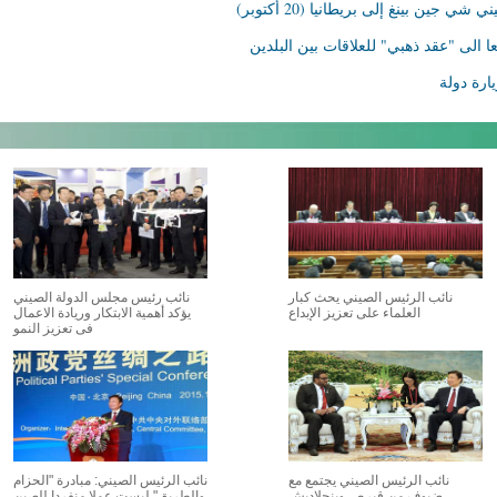
جين بينغ إلى بريطانيا (20 أكتوبر)
 الى "عقد ذهبي" للعلاقات بين البلدين
ارة دولة
نائب الرئيس الصيني يحث كبار
نائب رئيس مجلس الدولة الصيني
العلماء على تعزيز الإبداع
يؤكد أهمية الابتكار وريادة الاعمال
فى تعزيز النمو
نائب الرئيس الصيني يجتمع مع
نائب الرئيس الصيني: مبادرة "الحزام
ضيوف من قبرص وبنجلاديش
والطريق" ليست عملا منفردا للصين