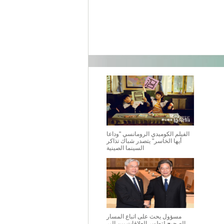
الفيلم الكوميدي الرومانسي "وداعا
أيها الخاسر" يتصدر شباك تذاكر
السينما الصينية
مسؤول يحث على اتباع المسار
الصحيح لتطوير العلاقات بين البر