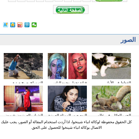
الصور
القطط في الأواني
فنانة تحول وجوه الناس
التمساح يصبح صديق
الزجاجية
إلى الشخصيات الكرتونية
الناس في كوستا ريكا
باستخدام الماكياج
الحب العائلي في عالم
البوم صور الممثلة الصينية
الشباب الصينيون يقيمون
الحيوان
ياو تشن على مجلة
حفل الزفاف وفقا لطريقة
كل الحقوق محفوظة لوكالة انباء شينخوا، اذا أردت استخدام المقالة أو الصور، يجب عليك
"أسرة هان"
الاتصال بوكالة انباء شينخوا للحصول على الحق.