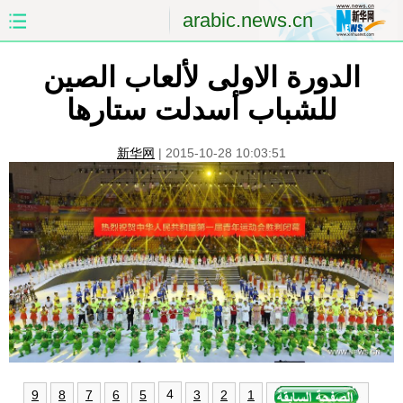
arabic.news.cn
الدورة الاولى لألعاب الصين
الصفحة الأولى
الصين
للشباب أسدلت ستارها
العالم
الشرق الأوسط
新华网
|
2015-10-28 10:03:51
الصين والعالم العربي
الاقتصاد
الثقافة والتعليم
العلوم والصحة
السياحة والبيئة
الرياضة
الصور
مؤتمر صحفى للخارجية
4
9
8
7
6
5
3
2
1