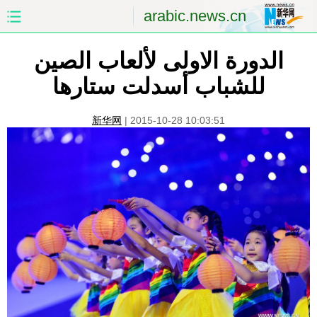
arabic.news.cn
الدورة الاولى لألعاب الصين
الصفحة الأولى
الصين
للشباب أسدلت ستارها
العالم
الشرق الأوسط
新华网
|
2015-10-28 10:03:51
الصين والعالم العربي
الاقتصاد
الثقافة والتعليم
العلوم والصحة
السياحة والبيئة
الرياضة
الصور
مؤتمر صحفى للخارجية