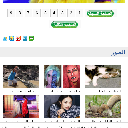
7
9
8
6
5
4
3
2
1
الصور
القطط في الأواني
فنانة تحول وجوه الناس
التمساح يصبح صديق
الزجاجية
إلى الشخصيات الكرتونية
الناس في كوستا ريكا
باستخدام الماكياج
الحب العائلي في عالم
البوم صور الممثلة الصينية
الشباب الصينيون يقيمون
الحيوان
ياو تشن على مجلة
حفل الزفاف وفقا لطريقة
كل الحقوق محفوظة لوكالة انباء شينخوا، اذا أردت استخدام المقالة أو الصور، يجب عليك