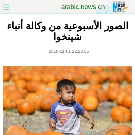
arabic.news.cn
الصور الأسبوعية من وكالة أنباء
الصفحة الأولى
الصين
شينخوا
العالم
الشرق الأوسط
|
2015-11-01 22:23:35
الصين والعالم العربي
الاقتصاد
الثقافة والتعليم
العلوم والصحة
السياحة والبيئة
الرياضة
الصور
مؤتمر صحفى للخارجية