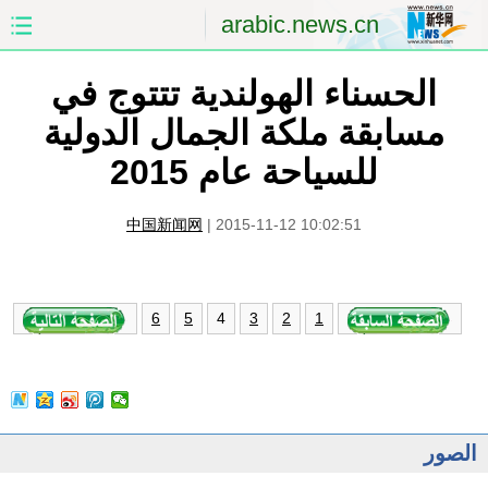
arabic.news.cn
الحسناء الهولندية تتتوج في
الصفحة الأولى
الصين
مسابقة ملكة الجمال الدولية
العالم
الشرق الأوسط
للسياحة عام 2015
الصين والعالم العربي
الاقتصاد
中国新闻网
|
2015-11-12 10:02:51
الثقافة والتعليم
العلوم والصحة
السياحة والبيئة
الرياضة
4
6
5
3
2
1
الصور
مؤتمر صحفى للخارجية
الصور