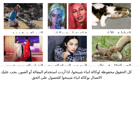
القطط في الأواني
فنانة تحول وجوه الناس
التمساح يصبح صديق
الزجاجية
إلى الشخصيات الكرتونية
الناس في كوستا ريكا
باستخدام الماكياج
الحب العائلي في عالم
البوم صور الممثلة الصينية
الشباب الصينيون يقيمون
الحيوان
ياو تشن على مجلة
حفل الزفاف وفقا لطريقة
كل الحقوق محفوظة لوكالة انباء شينخوا، اذا أردت استخدام المقالة أو الصور، يجب عليك
"أسرة هان"
الاتصال بوكالة انباء شينخوا للحصول على الحق.