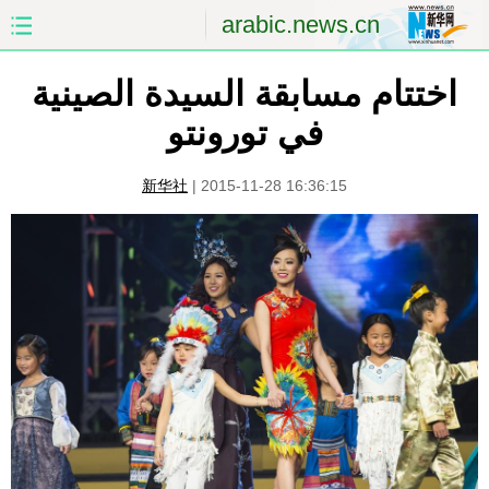
arabic.news.cn
اختتام مسابقة السيدة الصينية
الصفحة الأولى
الصين
في تورونتو
العالم
الشرق الأوسط
新华社
|
2015-11-28 16:36:15
الصين والعالم العربي
الاقتصاد
الثقافة والتعليم
العلوم والصحة
السياحة والبيئة
الرياضة
الصور
مؤتمر صحفى للخارجية