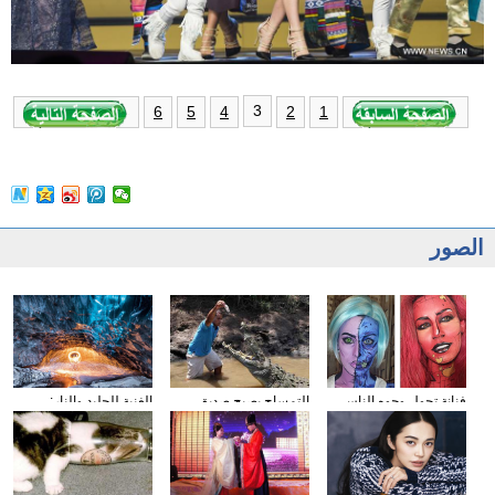
3
6
5
4
2
1
الصور
فنانة تحول وجوه الناس
التمساح يصبح صديق
الغنية للجليد والنار:
إلى الشخصيات الكرتونية
الناس في كوستا ريكا
المصور يلتقط صورا في
باستخدام الماكياج
الأنهار الجليدية