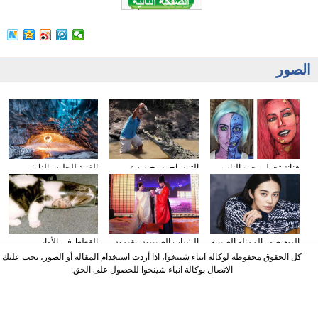
الصور
فنانة تحول وجوه الناس
التمساح يصبح صديق
الغنية للجليد والنار:
إلى الشخصيات الكرتونية
الناس في كوستا ريكا
المصور يلتقط صورا في
باستخدام الماكياج
الأنهار الجليدية
البوم صور الممثلة الصينية
الشباب الصينيون يقيمون
القطط في الأواني
ياو تشن على مجلة
حفل الزفاف وفقا لطريقة
الزجاجية
كل الحقوق محفوظة لوكالة انباء شينخوا، اذا أردت استخدام المقالة أو الصور، يجب عليك
"أسرة هان"
الاتصال بوكالة انباء شينخوا للحصول على الحق.