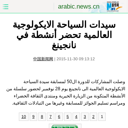
arabic.news.cn
سيدات السياحة الايكولوجية
الصفحة الأولى
الصين
العالمية تحضر أنشطة في
العالم
الشرق الأوسط
نانجينغ
الصين والعالم العربي
الاقتصاد
中国新闻网
|
2015-11-30 09:13:12
الثقافة والتعليم
العلوم والصحة
السياحة والبيئة
الرياضة
وصلت المشاركات للدورة ال50 لمسابقة سيدة السياحة
الايكولوجية العالمية الى نانجينغ يوم 28 نوفمبر لحضور سلسلة من
الصور
مؤتمر صحفى للخارجية
الأنشطة المتكونة من الزيارة الخيرية ومنتدى الثقافة الخضراء
ومراسم تسليم الجوائز للمسابقة وغيرها من التبادلات الثقافية.
1
10
9
8
7
6
5
4
3
2