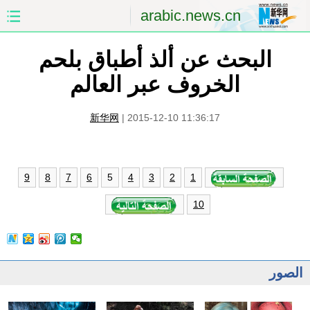
arabic.news.cn
البحث عن ألذ أطباق بلحم
الصفحة الأولى
الصين
الخروف عبر العالم
العالم
الشرق الأوسط
新华网
|
2015-12-10 11:36:17
الصين والعالم العربي
الاقتصاد
الثقافة والتعليم
العلوم والصحة
5
9
8
7
6
4
3
2
1
السياحة والبيئة
الرياضة
10
الصور
مؤتمر صحفى للخارجية
الصور