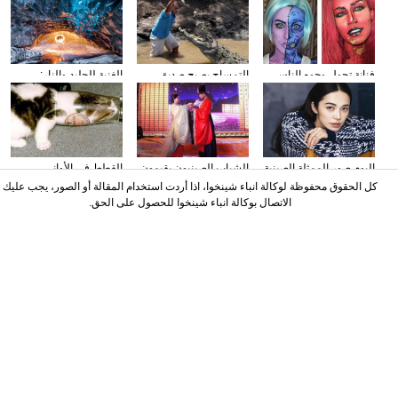
فنانة تحول وجوه الناس
التمساح يصبح صديق
الغنية للجليد والنار:
إلى الشخصيات الكرتونية
الناس في كوستا ريكا
المصور يلتقط صورا في
باستخدام الماكياج
الأنهار الجليدية
البوم صور الممثلة الصينية
الشباب الصينيون يقيمون
القطط في الأواني
ياو تشن على مجلة
حفل الزفاف وفقا لطريقة
الزجاجية
كل الحقوق محفوظة لوكالة انباء شينخوا، اذا أردت استخدام المقالة أو الصور، يجب عليك
"أسرة هان"
الاتصال بوكالة انباء شينخوا للحصول على الحق.