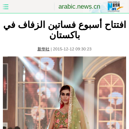
arabic.news.cn
افتتاح أسبوع فساتين الزفاف في
الصفحة الأولى
الصين
باكستان
العالم
الشرق الأوسط
新华社
|
2015-12-12 09:30:23
الصين والعالم العربي
الاقتصاد
الثقافة والتعليم
العلوم والصحة
السياحة والبيئة
الرياضة
الصور
مؤتمر صحفى للخارجية