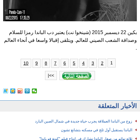
بكين 22 ديسمبر 2015 (شينخوا نت) يعتبر دب الباندا رمزا للسلام
وصداقة الشعب الصيني للعالم. ويتلقى إقبالا واسعا في أنحاء العالم
.
1
10
9
8
7
6
5
4
3
2
>>|
الأخبار المتعلقة
زوج من الباندا العملاقة يجرب حياة جديدة في شمال الصين البارد
الباندا يستقبل أول ثلج في مسكنه بتشانغ تشون
ثلاثة توائم من صغار الباندا تشارك في انتاج فيلم "كونغ فو باندا"