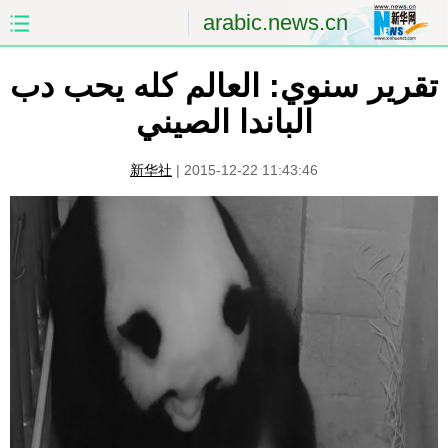
arabic.news.cn
تقرير سنوي: العالم كله يحب دب
الصفحة الأولى
الصين
الباندا الصيني
العالم
الشرق الأوسط
新华社
|
2015-12-22 11:43:46
الصين والعالم العربي
الاقتصاد
الثقافة والتعليم
العلوم والصحة
السياحة والبيئة
الرياضة
الصور
مؤتمر صحفى للخارجية